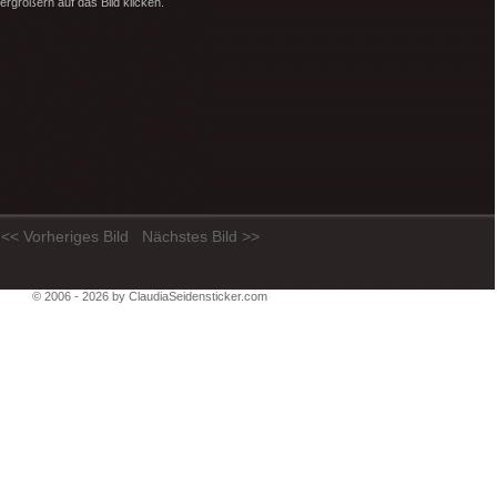
rgrößern auf das Bild klicken.
<< Vorheriges Bild
Nächstes Bild >>
© 2006 - 2026 by ClaudiaSeidensticker.com