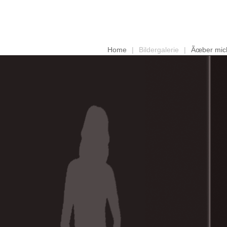
Home
|
Bildergalerie
|
Ãœber mic