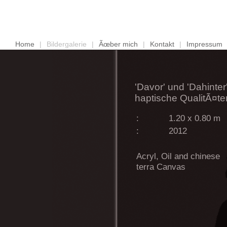
Home
|
Bildergalerie
|
Ãœber mich
|
Kontakt
|
Impressum
'Davor' und 'Dahinter
haptische QualitÃ¤te
:
1.20 x 0.80 m
:
2012
Acryl, Oil and chinese
terra Canvas