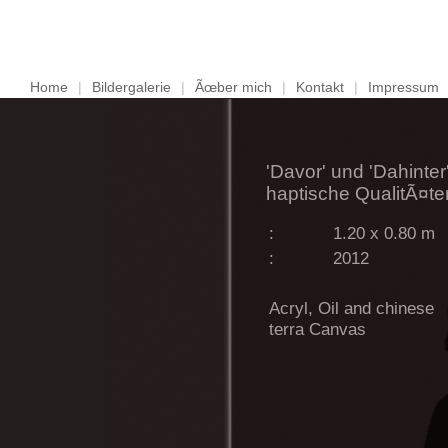
Home
|
Bildergalerie
|
Ãœber mich
|
Kontakt
|
Impressum
'Davor' und 'Dahinter
haptische QualitÃ¤te
:
1.20 x 0.80 m
:
2012
Acryl, Oil and chinese
terra Canvas