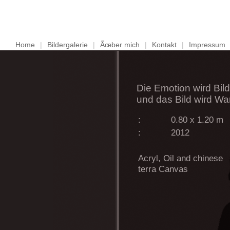
Home
|
Bildergalerie
|
Ãœber mich
|
Kontakt
|
Impressum
Die Emotion wird Bild
und das Bild wird Wa
:
0.80 x 1.20 m
:
2012
Acryl, Oil and chinese
terra Canvas