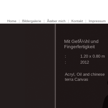
Home
|
Bildergalerie
|
Ãœber mich
|
Kontakt
|
Impressum
Mit GefÃ¼hl und
Fingerfertigkeit
:
1.20 x 0.80 m
:
2012
Acryl, Oil and chinese
terra Canvas